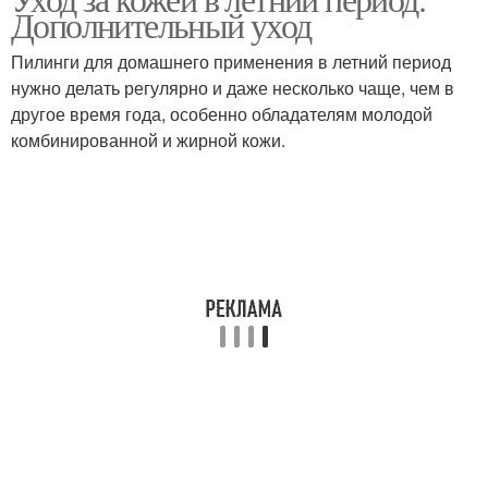
Масло в уходе
Дополнительный уход
маслом
Пилинги для домашнего применения в летний период
нужно делать регулярно и даже несколько чаще, чем в
Масло в косметических
другое время года, особенно обладателям молодой
Масло для лица
целях
комбинированной и жирной кожи.