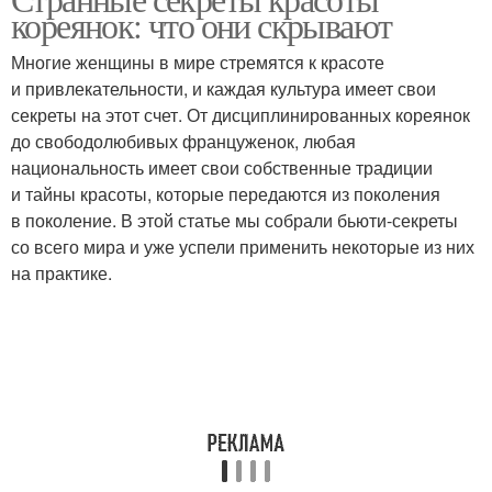
Пятна на коже
кореянок: что они скрывают
простым средствам
Многие женщины в мире стремятся к красоте
и привлекательности, и каждая культура имеет свои
секреты на этот счет. От дисциплинированных кореянок
Светлая кожа
Кожи от солнца
до свободолюбивых француженок, любая
национальность имеет свои собственные традиции
и тайны красоты, которые передаются из поколения
в поколение. В этой статье мы собрали бьюти-секреты
Крем на кожу
Увлажненная кожа
со всего мира и уже успели применить некоторые из них
на практике.
Люди с идеальной
Воспаления на коже
кожей
Кожа за неделю