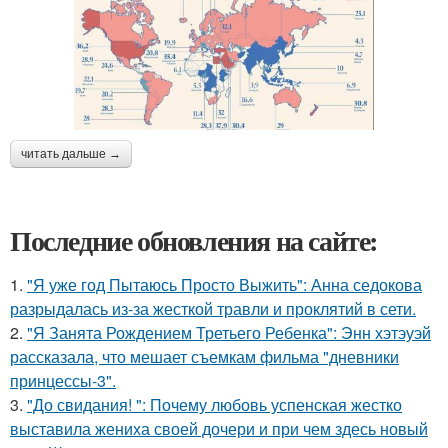
читать дальше →
Последние обновления на сайте:
1.
"Я уже год Пытаюсь Просто Выжить": Анна седокова
разрыдалась из-за жесткой травли и проклятий в сети.
2.
"Я Занята Рождением Третьего Ребенка": Энн хэтэуэй
рассказала, что мешает съемкам фильма "дневники
принцессы-3".
3.
"До свидания! ": Почему любовь успенская жестко
выставила жениха своей дочери и при чем здесь новый