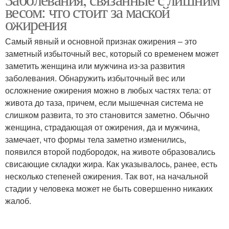
пищеварительной
репродуктивной
весом: что стоит за маской
системы
системы
ожирения
Самый явный и основной признак ожирения – это
Вес на сердечно-
заметный избыточный вес, который со временем может
сосудистую систему
заметить женщина или мужчина из-за развития
заболевания. Обнаружить избыточный вес или
осложнение ожирения можно в любых частях тела: от
живота до таза, причем, если мышечная система не
слишком развита, то это становится заметно. Обычно
женщина, страдающая от ожирения, да и мужчина,
замечает, что формы тела заметно изменились,
появился второй подбородок, на животе образовались
свисающие складки жира. Как указывалось, ранее, есть
несколько степеней ожирения. Так вот, на начальной
стадии у человека может не быть совершенно никаких
жалоб.