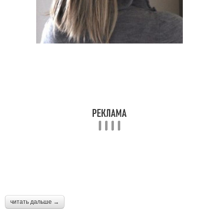
Новинки в стрижках
Модные стили
Тенденции в модных
Многослойная стрижка
стрижках
Длинные стрижки
Ровные стрижки
Средние стрижки
Плечевые стрижки
читать дальше →