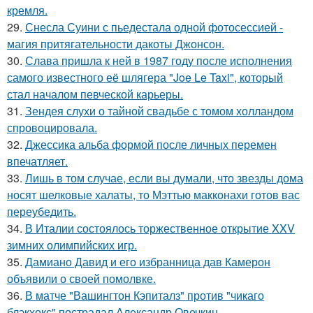
кремля.
29.
Снесла Суини с пьедестала одной фотосессией -
магия притягательности дакоты Джонсон.
30.
Слава пришла к ней в 1987 году после исполнения
самого известного её шлягера "Joe Le Taxi", который
стал началом певческой карьеры.
31.
Зендея слухи о тайной свадьбе с томом холландом
спровоцировала.
32.
Джессика альба формой после личных перемен
впечатляет.
33.
Лишь в том случае, если вы думали, что звезды дома
носят шелковые халаты, то Мэттью макконахи готов вас
переубедить.
34.
В Италии состоялось торжественное открытие XXV
зимних олимпийских игр.
35.
Дамиано Давид и его избранница дав Камерон
объявили о своей помолвке.
36.
В матче "Вашингтон Кэпиталз" против "чикаго
блэкхокс" пострадал Александр Овечкин.