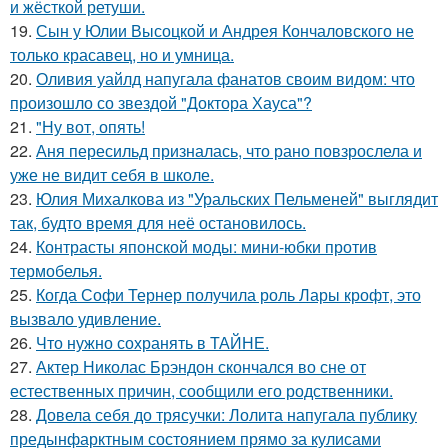
и жёсткой ретуши.
19.
Сын у Юлии Высоцкой и Андрея Кончаловского не
только красавец, но и умница.
20.
Оливия уайлд напугала фанатов своим видом: что
произошло со звездой "Доктора Хауса"?
21.
"Ну вот, опять!
22.
Аня пересильд призналась, что рано повзрослела и
уже не видит себя в школе.
23.
Юлия Михалкова из "Уральских Пельменей" выглядит
так, будто время для неё остановилось.
24.
Контрасты японской моды: мини-юбки против
термобелья.
25.
Когда Софи Тернер получила роль Лары крофт, это
вызвало удивление.
26.
Что нужно сохранять в ТАЙНЕ.
27.
Актер Николас Брэндон скончался во сне от
естественных причин, сообщили его родственники.
28.
Довела себя до трясучки: Лолита напугала публику
предынфарктным состоянием прямо за кулисами