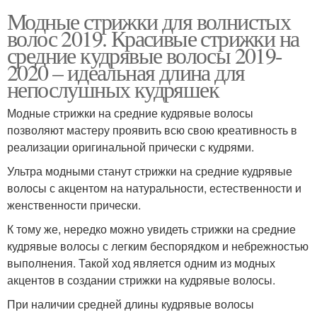
Стрижка на средние
Стрижки с густой
Модные стрижки для волнистых
прямые
челкой
волос 2019. Красивые стрижки на
средние кудрявые волосы 2019-
2020 – идеальная длина для
Стрижки с длинными
непослушных кудряшек
Стрижка на прямые
челками
Модные стрижки на средние кудрявые волосы
позволяют мастеру проявить всю свою креативность в
реализации оригинальной прически с кудрями.
Стрижки для тонких
Стрижки на тонкие
Ультра модными станут стрижки на средние кудрявые
волосы
волосы
волосы с акцентом на натуральности, естественности и
женственности прически.
К тому же, нередко можно увидеть стрижки на средние
Молодежные стрижки
Стильная стрижка
кудрявые волосы с легким беспорядком и небрежностью
выполнения. Такой ход является одним из модных
акцентов в создании стрижки на кудрявые волосы.
При наличии средней длины кудрявые волосы
Стрижки с длинной
Стрижки с асимметрией