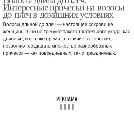
Модные техники
Модные дополнения
Интересные прически на волосы
до плеч в домашних условиях
Волосы длиной до плеч — настоящее сокровище
Стрижка для средних
женщины! Они не требуют такого тщательного ухода, как
Тенденции в стрижках
волос
длинные, и в то же время, в отличие от коротких,
позволяют создавать множество разнообразных
причесок — как повседневных, так и праздничных.
Стрижки на короткие
Женские стрижки
волосы
Короткие стрижки
Модные аксессуары
Стрижки с макияжем
Многослойные стрижки