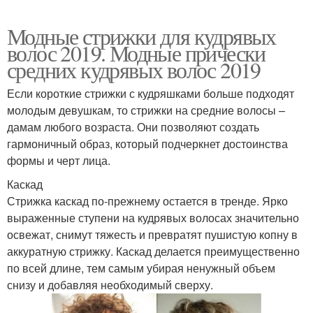
Модные стрижки для кудрявых
Тренды в женских
Тенденции в женских
волос 2019. Модные прически
стрижках
стрижках
средних кудрявых волос 2019
Если короткие стрижки с кудряшками больше подходят
молодым девушкам, то стрижки на средние волосы –
Стрижки для длинных
Стрижки для средней
дамам любого возраста. Они позволяют создать
волос
длины
гармоничный образ, который подчеркнет достоинства
формы и черт лица.
Каскад
Стрижки на средние
Модные тенденции
Стрижка каскад по-прежнему остается в тренде. Ярко
волосы
выраженные ступени на кудрявых волосах значительно
освежат, снимут тяжесть и превратят пушистую копну в
аккуратную стрижку. Каскад делается преимущественно
по всей длине, тем самым убирая ненужный объем
Модный боб
Удобные стрижки
снизу и добавляя необходимый сверху.