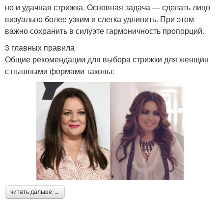
но и удачная стрижка. Основная задача — сделать лицо
Модные виды
Стрижки с косой
визуально более узким и слегка удлинить. При этом
важно сохранить в силуэте гармоничность пропорций.
3 главных правила
Общие рекомендации для выбора стрижки для женщин
Стрижка с рваной
Стрижки с прямой
с пышными формами таковы:
челкой
Стрижка с короткой
Модные идеи
косой
Модные варианты
Объемные стрижки
читать дальше →