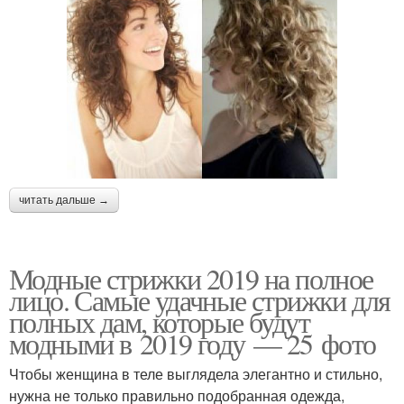
Стрижки на средние
Современные стрижки
прямые
Слоистая стрижка
Французская стрижка
читать дальше →
Стрижки на прямые
Стрижки в трендах
Модные стрижки 2019 на полное
лицо. Самые удачные стрижки для
полных дам, которые будут
модными в 2019 году — 25 фото
Мужская стрижка
Стрижка с челкой
Чтобы женщина в теле выглядела элегантно и стильно,
нужна не только правильно подобранная одежда,