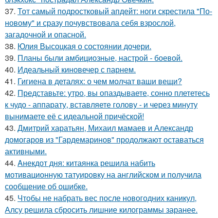
37.
Тот самый подростковый апдейт: ноги скрестила "По-
новому" и сразу почувствовала себя взрослой,
загадочной и опасной.
38.
Юлия Высоцкая о состоянии дочери.
39.
Планы были амбициозные, настрой - боевой.
40.
Идеальный киновечер с парнем.
41.
Гигиена в деталях: о чем молчат ваши вещи?
42.
Представьте: утро, вы опаздываете, сонно плететесь
к чудо - аппарату, вставляете голову - и через минуту
вынимаете её с идеальной причёской!
43.
Дмитрий харатьян, Михаил мамаев и Александр
домогаров из "Гардемаринов" продолжают оставаться
активными.
44.
Aнекдот дня: китаянка решила набить
мотивационную татуировку на английском и получила
сообщение об ошибке.
45.
Чтобы не набрать вес после новогодних каникул,
Алсу решила сбросить лишние килограммы заранее.