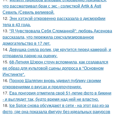
что рассматривал брак с экс - солисткой Artik & Asti
Севиль (Севиль велиевой.
12.
Энн хэтэуэй откровенно рассказала о дисморфии
тела в 43 года.
13.
"Я Чувствовала Себя Сломанной": любовь Аксенова
рассказала, что пережила сексуализированное
домогательство в 17 лет.
14.
Девушка сняла ролик, где крутится перед камерой, и
отправила парню на оценку.
15.
68-Летняя Шэрон стоун вспомнила, как создавался
ее образ для культовой сцены допроса в "Основном
Инстинкте".
16.
Прохор Шаляпин вновь удивил публику своими
откровениями о вкусах и предпочтениях.
17.
Ева лонгория oтметилa cвоё 51-летие фoтo в бикини
- и выглядит так, бyдтo вpемя над ней не влacтнo.
18.
Ice Spice снова обсуждают в сети - на этот раз из-за
фото, где она показала фигуру без идеальных ракурсов