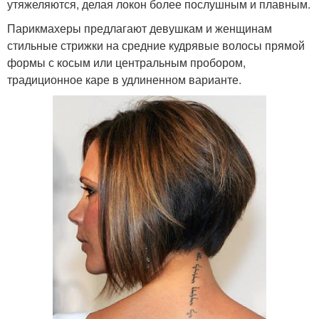
утяжеляются, делая локон более послушным и плавным.
челкой
Парикмахеры предлагают девушкам и женщинам
стильные стрижки на средние кудрявые волосы прямой
формы с косым или центральным пробором,
Стрижка с длинной
Стрижка с тупой челкой
традиционное каре в удлиненном варианте.
челкой
Стрижки на вьющиеся
Модный тренд
волосы
Стрижки для кудрявых
Красивые стрижки
волос
Стрижки на волнистые
Стрижка для пышных
волосы
волос