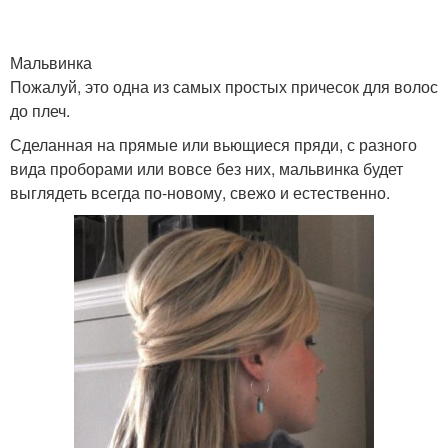
Мальвинка
Пожалуй, это одна из самых простых причесок для волос
Стрижка в стиле
Стрижки на волосы
до плеч.
Сделанная на прямые или вьющиеся пряди, с разного
вида проборами или вовсе без них, мальвинка будет
Стрижка с рваными
выглядеть всегда по-новому, свежо и естественно.
Короткая стрижка
кончиками
Стрижка в зависимости
Асимметричная стрижка
Стрижка без челки
Мужские стрижки