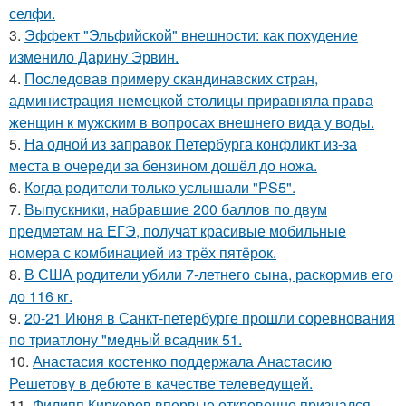
селфи.
3.
Эффект "Эльфийской" внешности: как похудение
изменило Дарину Эрвин.
4.
Последовав примеру скандинавских стран,
администрация немецкой столицы приравняла права
женщин к мужским в вопросах внешнего вида у воды.
5.
На одной из заправок Петербурга конфликт из-за
места в очереди за бензином дошёл до ножа.
6.
Когда родители только услышали "PS5".
7.
Выпускники, набравшие 200 баллов по двум
предметам на ЕГЭ, получат красивые мобильные
номера с комбинацией из трёх пятёрок.
8.
В США родители убили 7-летнего сына, раскормив его
до 116 кг.
9.
20-21 Июня в Санкт-петербурге прошли соревнования
по триатлону "медный всадник 51.
10.
Анастасия костенко поддержала Анастасию
Решетову в дебюте в качестве телеведущей.
11.
Филипп Киркоров впервые откровенно признался,