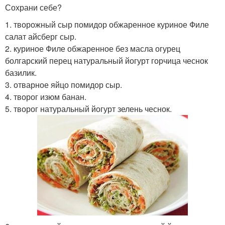
Сохрани себе?
1. творожный сыр помидор обжаренное куриное Филе
салат айсберг сыр.
Творожно-ягодный
Пп-штрудель из лаваша
2. куриное Филе обжаренное без масла огурец
рулет
болгарский перец натуральный йогурт горчица чеснок
базилик.
3. отварное яйцо помидор сыр.
4. творог изюм банан.
Рулеты с лаваша
Блюда из лаваша
5. творог натуральный йогурт зелень чеснок.
Лаваш с творогом
Закуска из лаваша
Запеканка с лавашом
Запеканка в лаваше