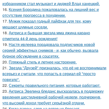
избранником стал музыкант и диджей Влад ханецкий.
16.
Ксения Бородина пожаловалась на лишний вес и
отсутствие прогресса в похудении.
17.
Мужик показал годный лайфхак для тех, кому
мешают шумные соседи.
18.
Актриса и бывшая звезда мма джина карано
отметила 44-й день рождения!
19.
Настя ивлеева порадовала подписчиков новой
серией эффектных снимков - и, как обычно, вызвала
бурное обсуждение в соцсетях.
20.
Пляжный стиль и летнее настроение.
21.
Звезда "Друзей" призналась, что её не воспринимали
всерьез и считали, что попасть в сериал ей "просто
повезло".
22.
Секреты правильного питания, которые работают.
23.
Актриса Эвелина бледанс высказалась в поддержку
введения шестидневной рабочей недели, подчеркнув,
что высокий доход требует серьёзной отдачи.
24.
Когда парень слов на ветер не бросает.