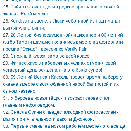
25.
Райан гослинг сделал редкое признание о личной
жизни с Евой мендес.
26.
Конфуз на сцене: у Люси чеботиной из-под платья
выглянули стринги.
27.
28-Летняя бизнесвумен кайли дженнер и 30-летний
актёр Тимоти шаламе появились вместе на афтерпати
премии "Оскар" - вечеринке Vanity Fair.
28.
Снежный кураж: зима во всей красе.
29.
Фитнес хаус в набережных челнах отметил свой
четвёртый день рождения - и это было супер!
30.
59-Летний Венсан Кассель провёл время на берегу
океана вместе с возлюбленной нарой баптистой и их
сыном каэтано.
31.
У бероева новая тёща - и возраст снова стал
главным инфоповодом.
32.
Снесла Суини с пьедестала одной фотосессией -
магия притягательности дакоты Джонсон.
33.
Первые смены на новом рабочем месте - это всегда