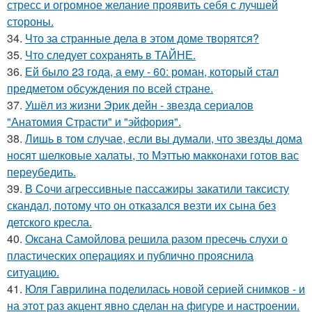
стресс и огромное желание проявить себя с лучшей
стороны.
34.
Что за странные дела в этом доме творятся?
35.
Что следует сохранять в ТАЙНЕ.
36.
Ей было 23 года, а ему - 60: роман, который стал
предметом обсуждения по всей стране.
37.
Ушёл из жизни Эрик дейн - звезда сериалов
"Анатомия Страсти" и "эйфория".
38.
Лишь в том случае, если вы думали, что звезды дома
носят шелковые халаты, то Мэттью макконахи готов вас
переубедить.
39.
В Сочи агрессивные пассажиры закатили таксисту
скандал, потому что он отказался везти их сына без
детского кресла.
40.
Оксана Самойлова решила разом пресечь слухи о
пластических операциях и публично прояснила
ситуацию.
41.
Юля Гаврилина поделилась новой серией снимков - и
на этот раз акцент явно сделан на фигуре и настроении.