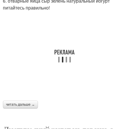
6. отварные яйца сыр зелень натуральный йогурт
питайтесь правильно!
Лаваш на гриле
Лаваш с брынзой
Ролл из лаваша
Лаваш с яблоком
Начинки для лавашей
Начинки для рулета
читать дальше →
Жареный лаваш
Лаваш с колбасой