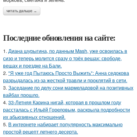
читать дальше →
Последние обновления на сайте:
1.
Диана шурыгина, по данным Mash, уже освоилась в
сизо и теперь молится сразу о трёх вещах: свободе,
вещах и поездке на Бали.
2.
"Я уже год Пытаюсь Просто Выжить": Анна седокова
разрыдалась из-за жесткой травли и проклятий в сети.
3.
Заседание по делу сони мармеладовой на позитивных
вайбах прошло.
4.
33-Летняя Карина нигай, которая в прошлом году
рассталась с Ильёй Гореловым, раскрыла подробности
их абьюзивных отношений.
5.
В интернете набирает популярность максимально
простой рецепт летнего десерта.