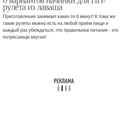
Диетический лаваш
Лаваш в духовке
рулета из лаваша
Приготовление занимает каких-то 5 минут! К тому же
такие рулеты можно есть на любой приём пищи и
каждый раз убеждаться, что правильное питание - это
Штрудель из лаваша
Рулеты из лаваша
потрясающе вкусно!
Низкокалорийный
Диетические рулеты
рулет
Рулет с овощами
Рецепты с лавашом
Диетический рулет
Рулет из творога