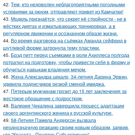
42.
Тем, кто недоволен неблагоприятными погодными
условиями за окном, отправляют привет из Камчатки!
43.
Модель признаётся, что секрет её стройности - не в
жёстких диетах и изматывающих тренировках, а в
регулярном движении и осознанном образе жизни.
44.
Во время разговора на съёмках Аманда сейфрид в
шутливой форме затронула тему пластики.
45.
Брэд питт перед съемками в роли Ахиллеса полгода
потратил на подготовку, чтобы привести себя в форму и
обучиться навыкам владения мечом.
46.
Жена Александра цекало, 34-летняя Дарина Эрвин,
удивила подписчиков резкой сменой имиджа.
47.
Пятерым мужчинам грозит до 15 лет заключения за
жестокое обращение с подростком.
48.
Валерия Чекалина завершила процесс адаптации
своего аргентинского жениха к русской культуре.
49.
58-Летняя Памела Андерсон вызвала
неоднозначную реакцию своим новым образом, заявив,
что "Красота - Понятие Субъективное".